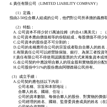
4. 責任有限公司（LIMITED LIABILITY COMPANY）
（1）定義：
指由2-50位合夥人組成的公司，他們對公司所承擔的義務
（2）特點：
A. 公司資本不得少於15萬迪拉姆（約合4.1萬美元）；（註
B.公司資本應由價值相等的份額組成，每股價值不得少於 1千
C.公司資本的股份是不可分割的；
D.公司的名稱應符合公司的宗旨或者取自合夥人的姓名，同
E.有限責任公司可以經營除保險、銀行、為第三者投資等
F.責任有限公司不得使用認購股票的方式來籌集資本或增
G.在公司契約中應說明合夥人的現金股和實物股的分配情
H.公司股份中51%的股份應由阿聯酋籍公民持有。
（3）成立手續：
A.公司契約應包括以下內容：
公司名稱、宗旨和本部地址；
合夥人姓名、國籍、住址；
公司的資本數額、每個合夥人的股份、對實物的價值和
公司經理的姓名、國籍、監督委員會成員的姓名（在法
公司的合資期限；