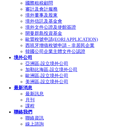
國際租税顧問
審計及會計服務
境外董事及股東
境外信託及基金會
境外文件公證及使館簽證
開曼群島投資基金
歐盟稅號申請(EORI APPLICATION)
西班牙增值稅號申請－非居民企業
韓國公司企業主體文件公認證
境外公司
亞洲區-設立境外公司
加勒比海區-設立境外公司
歐洲區-設立境外公司
美洲區-設立境外公司
最新消息
最新訊息
月刊
課程
聯絡我們
聯絡資訊
線上諮詢