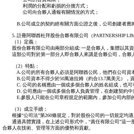
利潤的分配和虧損的分擔方式；
公司向合夥人通報有關情況的方式；
B.公司成立的契約經有關方面公證之後，公司創建者應將
5. 註冊阿聯酋杜拜股份合夥有限公司（PARTNERSHIP LIMIT
（1）定義：
股份合夥有限公司由兩部分組成: 一是合夥人，集體以其資
這類公司對於第一部分人即合夥人來講是合夥公司，合夥
（2）特點：
A.公司的所有合夥人必須是阿聯酋公民，他們在公司資本
B.公司資本不得少於50萬迪拉姆（約合13.7萬美元），
C. 公司的名稱應由一個或多個合夥人的姓名組成，也可有
D. 公司應由一個或多個合夥人負責管理，在創建契約中
E.參股人只能在公司章程規定的範圍內，參加公司內部的
（3）成立手續：
根據“公司法”第260條規定，對於股份公司的一切規定均
通過具體實踐，在上述公司形式中，“責任有限公司”這一形
合夥人在技術、管理等方面的優勢和貢獻。