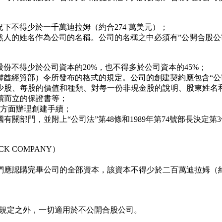
不得少於一千萬迪拉姆（約合274 萬美元）；
的姓名作為公司的名稱。公司的名稱之中必須有”公開合股公
份不得少於公司資本的20%，也不得多於公司資本的45%；
聯酋經貿部）令所發布的格式的規定。公司的創建契約應包含“公
少股、每股的價值和種類、對每一份非現金股的說明、股東姓名
續而立的保證書等；
關方面辦理創建手續；
部門，並附上“公司法”第48條和1989年第74號部長決定
K COMPANY）
購完畢公司的全部資本，該資本不得少於二百萬迪拉姆（約合54
的規定之外，一切適用於不公開合股公司。