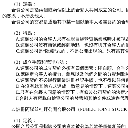
（1）定義：
合資公司是指兩個或兩個以上的合夥人共同成立的公司。目
的關系，不涉及他人。
合資公司的交易是通過其中某一個以他本人名義簽約的合夥
（2）特點：
A.這類公司的合夥人只有在親自經營貿易業務時才被視
B.這類公司沒有商號或經商地點，也沒有與其合夥人的債
C.這類公司是“隱藏”式的，不是公開出現的。只有當其合
（3）成立手續和管理方法：
A.這類公司的成立契約必須有四個因素：即自願、合乎必
B.應確定合夥人的權力、義務以及他們之間的分配利潤和
C.這類契約不必履行商業註冊登記手續，也不得以任何
D.在沒有就其他方式達成一致意見的情況下，這類公司的
E.只有在合夥人同意的情況下，有修改公司契約的決定才
F.合夥人有權親自檢查公司的發票和其他文件或通過代理
2. 註冊阿聯酋杜拜公開合股公司（PUBLIC JOINT-STOCK
（1）定義：
公開合股公司是指該公司的資本被分為若幹份價值相等的、