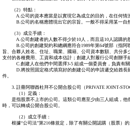
（2）特點：
A.公司的資本應當是以實現它為成立的目的，在任何情況下
B.公司的名稱應體現出它的宗旨。一般不得采用某一自然人
（3）成立手續：
A.公司創建者的人數不得少於10人，而且這10人認購的股
B.公司的創建契約和總綱應符合1989年第64號部（指阿
旨、合夥人姓名、住址、職業、國籍、公司資本數額、共分多
支付的各種費用、工資和成本估計；創建人對履行公司創辦手
C.創建人在他們中間選擇3-5 組成一個委員會，負責有
D.將按照固定格式填寫好的創建公司的申請遞交給酋長國有關
件。
3. 註冊阿聯酋杜拜不公開合股公司（PRIVATE JOINT-STOC
（1）定義：
是指股票不上市的公司。這類公司應至少由三人組成，他們應認
時，可以轉成公開合股公司。
（2）成立手續：
根據“公司法”第216條規定，除了有關公開認購（股票）