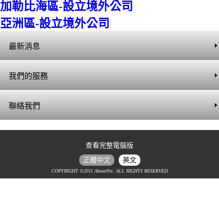
關於我們
加勒比海區-設立境外公司
亞洲區-設立境外公司
最新消息
課程
我們的服務
月刊
設立註冊境外公司
聯絡我們
最新訊息
設立註冊台灣公司
聯絡資訊
查看完整電腦版
設立中國公司或辦事處
正體中文
英文
線上諮詢
COPYRIGHT ©2011 AboutNic. ALL RIGHTS RESERVED
税務及法律服務
商標及專利註冊