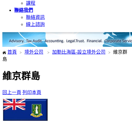
課程
聯絡我們
聯絡資訊
線上諮詢
首頁
境外公司
加勒比海區-設立境外公司
維京群
島
維京群島
回上一頁
列印本頁