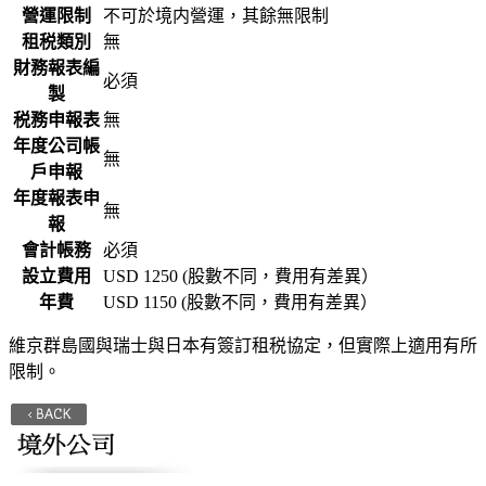
營運限制
不可於境内營運，其餘無限制
租税類別
無
財務報表編
必須
製
税務申報表
無
年度公司帳
無
戶申報
年度報表申
無
報
會計帳務
必須
設立費用
USD 1250 (股數不同，費用有差異）
年費
USD 1150 ( 股數
不同，費用有差異）
維京群島國與瑞士與日本有簽訂租税協定，但實際上適用有所
限制。