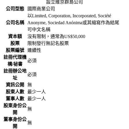
設立維京群島公司
公司型態
國際商業公司
以Limited, Corporation, Incorporated, Société
公司名稱
Anonyme, Sociedad Anónima或其縮寫作為結尾
可中文名稱
資本額
沒有限制，通常為US$50,000
股票
限制發行無記名股票
股票編號
連續性
註冊代理機
必須
構/祕書
註冊辦公地
必須
址
資訊公開
無
股東人數
最少一人
董事人數
最少一人
股東身份公
無
開
董事身份公
無
開